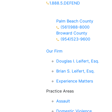
1.888.5.DEFEND
Partners Available 24/7 Call or
Text
Palm Beach County
(561)988-8000
Broward County
(954)523-9600
Our Firm
Douglas I. Leifert, Esq.
Brian S. Leifert, Esq.
Experience Matters
Practice Areas
Assault
Domestic Violence