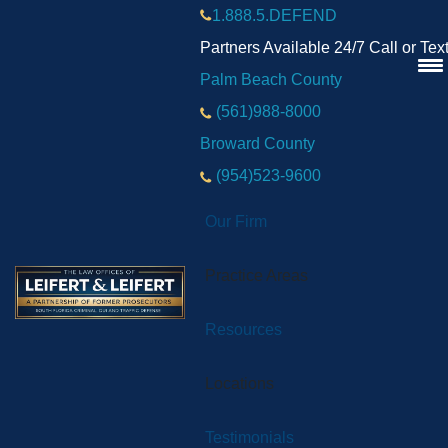
1.888.5.DEFEND
Partners Available 24/7 Call or Tex
Palm Beach County
(561)988-8000
Broward County
(954)523-9600
Our Firm
Practice Areas
Resources
Locations
Testimonials