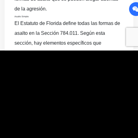
de la agresión.
Asalto Simple
El Estatuto de Florida define todas las formas de
asalto en la Sección 784.011. Según esta
sección, hay elementos específicos que
conforman un asalto simple. Este tipo de asalto
es un delito menor de segundo grado y puede ser
acusado en base a lo siguiente:
Una persona amenazada o violenta a
otra
La persona que hizo la amenaza tiene la
capacidad de llevarla a cabo
La persona presuntamente amenazada