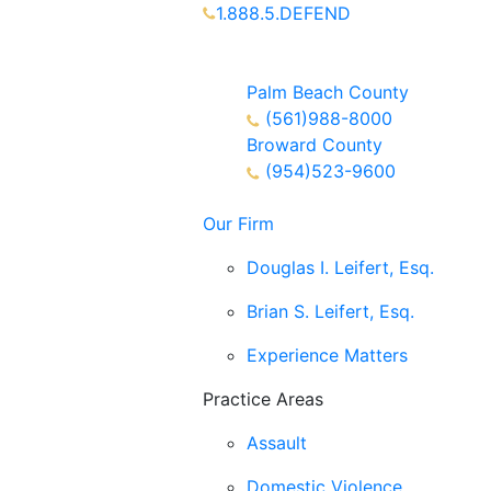
1.888.5.DEFEND
Partners Available 24/7 Call or
Text
Palm Beach County
(561)988-8000
Broward County
(954)523-9600
Our Firm
Douglas I. Leifert, Esq.
Brian S. Leifert, Esq.
Experience Matters
Practice Areas
Assault
Domestic Violence