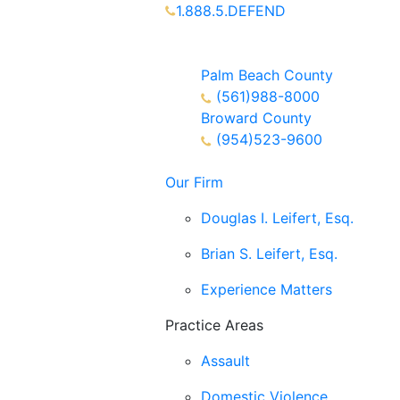
1.888.5.DEFEND
Partners Available 24/7 Call or
Text
Palm Beach County
(561)988-8000
Broward County
(954)523-9600
Our Firm
Douglas I. Leifert, Esq.
Brian S. Leifert, Esq.
Experience Matters
Practice Areas
Assault
Domestic Violence