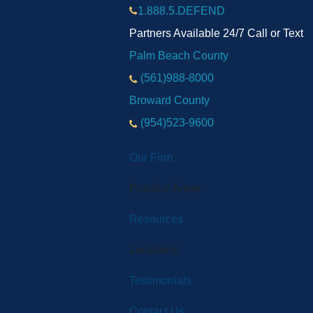
1.888.5.DEFEND
Partners Available 24/7 Call or Text
Palm Beach County
(561)988-8000
Broward County
(954)523-9600
Our Firm
NAR LA ESCENA DEL ACCID
Practice Areas
Resources
Locations
Testimonials
Contact Us