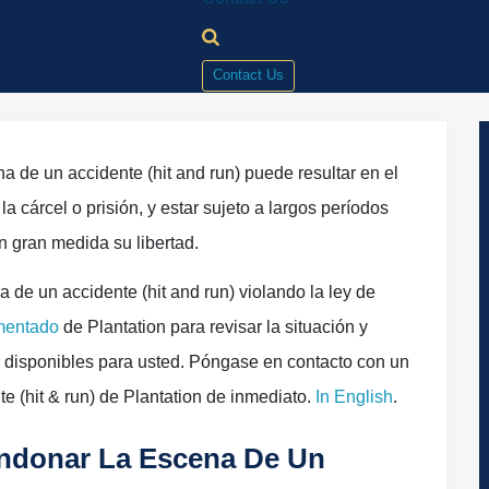
on
»
Abogado Por Abandonar la Escena del Accidente (Hit & Run
Contact Us
 de un accidente (hit and run) puede resultar en el
a cárcel o prisión, y estar sujeto a largos períodos
n gran medida su libertad.
 de un accidente (hit and run) violando la ley de
mentado
de Plantation para revisar la situación y
r disponibles para usted. Póngase en contacto con un
 (hit & run) de Plantation de inmediato.
In English
.
ndonar La Escena De Un