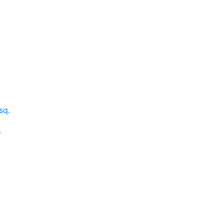
all or Text
sq.
.