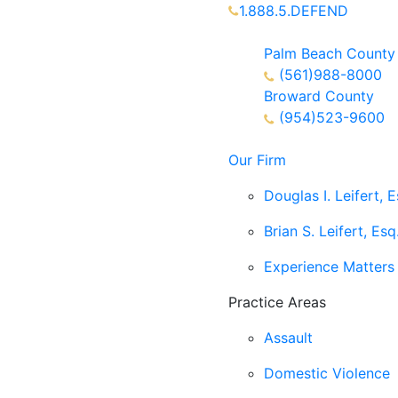
1.888.5.DEFEND
Partners Available 24/7 C
Palm Beach County
(561)988-8000
Broward County
(954)523-9600
Our Firm
Douglas I. Leifert, E
Brian S. Leifert, Esq
Experience Matters
Practice Areas
Assault
Domestic Violence